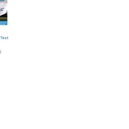
Test
₫
₫