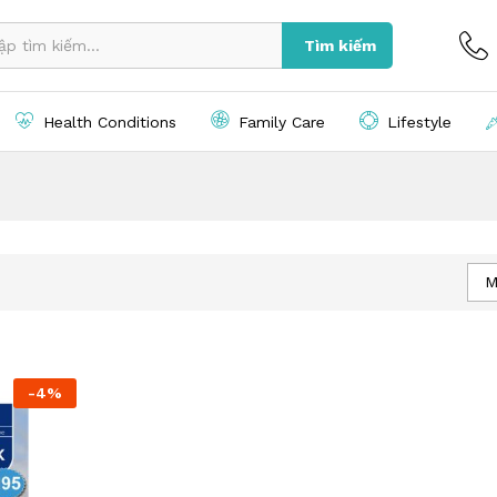
Tìm kiếm
Health Conditions
Family Care
Lifestyle
M
-
4
%