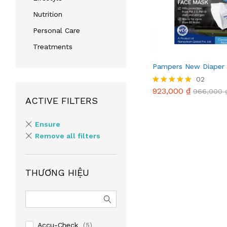
Nutrition
Personal Care
Treatments
Pampers New Diaper 
923,000
₫
02
966,000
923,000
₫
Được xếp
966,000
hạng
ACTIVE FILTERS
5.00
5 sao
Ensure
Remove all filters
THƯƠNG HIỆU
Accu-Check
(5)