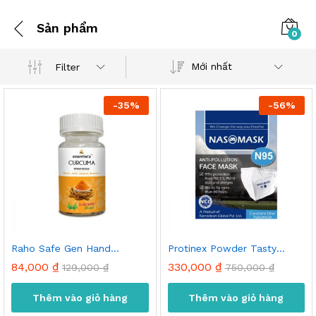
Sản phẩm
0
Mới nhất
Filter
-
35
%
-
56
%
Raho Safe Gen Hand
Protinex Powder Tasty
Sanitizer 500ml
Chocolate
84,000
₫
330,000
₫
129,000
₫
750,000
₫
Thêm vào giỏ hàng
Thêm vào giỏ hàng