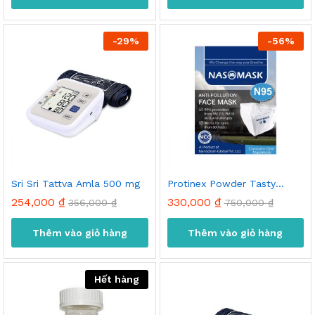
-
29
%
-
56
%
Sri Sri Tattva Amla 500 mg
Protinex Powder Tasty
Chocolate
254,000
₫
330,000
₫
356,000
₫
750,000
₫
Thêm vào giỏ hàng
Thêm vào giỏ hàng
Hết hàng