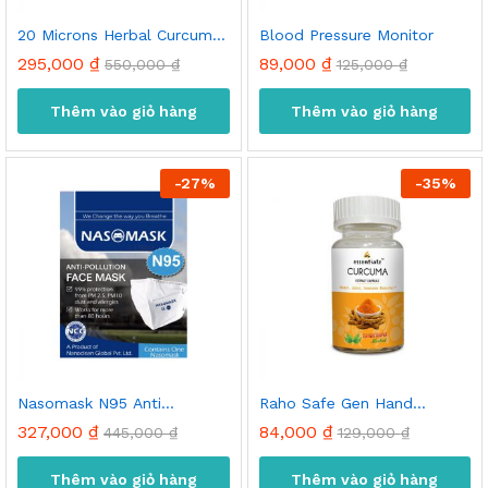
20 Microns Herbal Curcuma
Blood Pressure Monitor
Extract Capsule 30’s
295,000
₫
89,000
₫
550,000
₫
125,000
₫
Thêm vào giỏ hàng
Thêm vào giỏ hàng
-
27
%
-
35
%
Nasomask N95 Anti
Raho Safe Gen Hand
Pollution Face Mask
Sanitizer 500ml
p
o
327,000
₫
84,000
₫
445,000
₫
129,000
₫
t
t
Thêm vào giỏ hàng
Thêm vào giỏ hàng