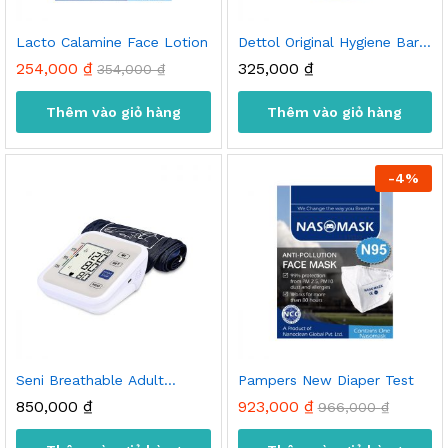
Lacto Calamine Face Lotion
Dettol Original Hygiene Bar
Soap
254,000
₫
325,000
₫
354,000
₫
Thêm vào giỏ hàng
Thêm vào giỏ hàng
-
4
%
Seni Breathable Adult
Pampers New Diaper Test
Diapers
850,000
₫
923,000
₫
966,000
₫