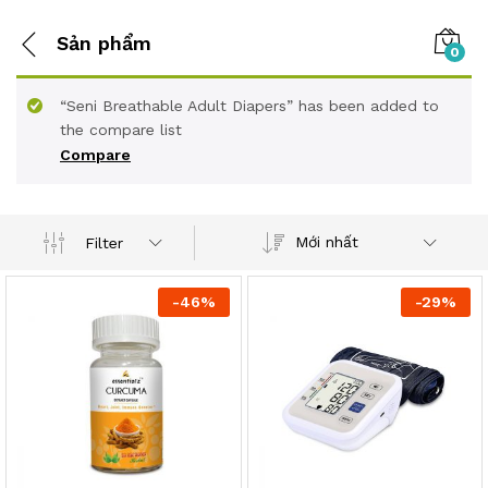
Sản phẩm
0
“Seni Breathable Adult Diapers” has been added to
the compare list
Compare
Mới nhất
Filter
-
46
%
-
29
%