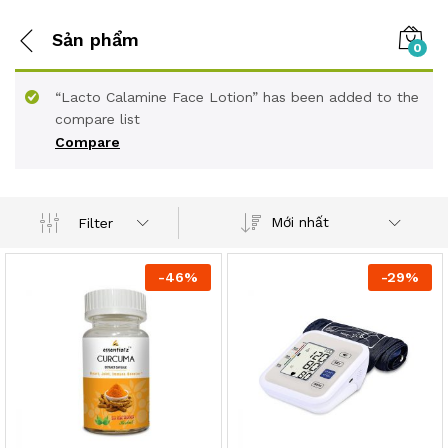
Sản phẩm
0
“Lacto Calamine Face Lotion” has been added to the
compare list
Compare
Mới nhất
Filter
-
46
%
-
29
%