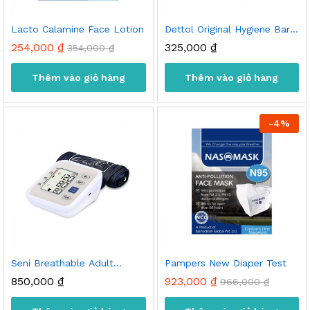
Lacto Calamine Face Lotion
Dettol Original Hygiene Bar
Soap
254,000
₫
325,000
₫
354,000
₫
Thêm vào giỏ hàng
Thêm vào giỏ hàng
-
4
%
Seni Breathable Adult
Pampers New Diaper Test
Diapers
850,000
₫
923,000
₫
966,000
₫