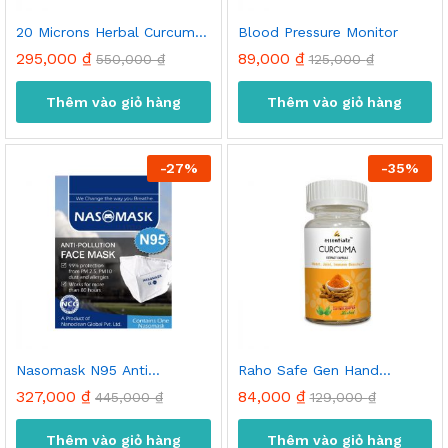
20 Microns Herbal Curcuma
Blood Pressure Monitor
Extract Capsule 30’s
295,000
₫
89,000
₫
550,000
₫
125,000
₫
Thêm vào giỏ hàng
Thêm vào giỏ hàng
-
27
%
-
35
%
Nasomask N95 Anti
Raho Safe Gen Hand
Pollution Face Mask
Sanitizer 500ml
p
o
327,000
₫
84,000
₫
445,000
₫
129,000
₫
t
t
Thêm vào giỏ hàng
Thêm vào giỏ hàng