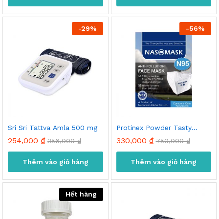
-
29
%
-
56
%
Sri Sri Tattva Amla 500 mg
Protinex Powder Tasty
Chocolate
254,000
₫
330,000
₫
356,000
₫
750,000
₫
Thêm vào giỏ hàng
Thêm vào giỏ hàng
Hết hàng